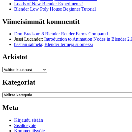
Loads of New Blender Experiments!
Blender Low Poly House Beginner Tutorial
Viimeisimmät kommentit
Don Bradson
:
8 Blender Render Farms Compared
Jussi Lucander
:
Introduction to Animation Nodes in Blender 2.
bastian salmela
:
Blender-termejä suomeksi
Arkistot
Arkistot
Kategoriat
Kategoriat
Meta
Kirjaudu sisään
Sisältösyöte
Kommenttisyöte