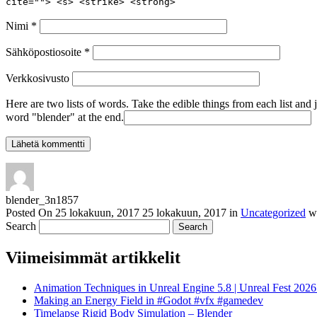
cite=""> <s> <strike> <strong>
Nimi
*
Sähköpostiosoite
*
Verkkosivusto
Here are two lists of words. Take the edible things from each list and 
word "blender" at the end.
blender_3n1857
Posted On
25 lokakuun, 2017
25 lokakuun, 2017
in
Uncategorized
w
Search
Viimeisimmät artikkelit
Animation Techniques in Unreal Engine 5.8 | Unreal Fest 202
Making an Energy Field in #Godot #vfx #gamedev
Timelapse Rigid Body Simulation – Blender