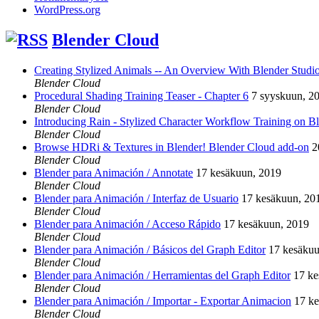
WordPress.org
Blender Cloud
Creating Stylized Animals -- An Overview With Blender Studio 
Blender Cloud
Procedural Shading Training Teaser - Chapter 6
7 syyskuun, 2
Blender Cloud
Introducing Rain - Stylized Character Workflow Training on B
Blender Cloud
Browse HDRi & Textures in Blender! Blender Cloud add-on
2
Blender Cloud
Blender para Animación / Annotate
17 kesäkuun, 2019
Blender Cloud
Blender para Animación / Interfaz de Usuario
17 kesäkuun, 20
Blender Cloud
Blender para Animación / Acceso Rápido
17 kesäkuun, 2019
Blender Cloud
Blender para Animación / Básicos del Graph Editor
17 kesäkuu
Blender Cloud
Blender para Animación / Herramientas del Graph Editor
17 ke
Blender Cloud
Blender para Animación / Importar - Exportar Animacion
17 k
Blender Cloud