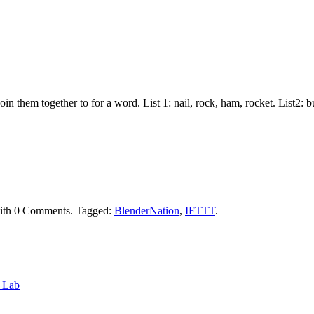
join them together to for a word. List 1: nail, rock, ham, rocket. List2:
ith
0 Comments
.
Tagged:
BlenderNation
,
IFTTT
.
6 Lab