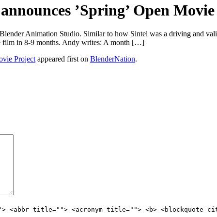
 announces ’Spring’ Open Movie 
lender Animation Studio. Similar to how Sintel was a driving and valida
te film in 8-9 months. Andy writes: A month […]
vie Project
appeared first on
BlenderNation
.
"> <abbr title=""> <acronym title=""> <b> <blockquote ci