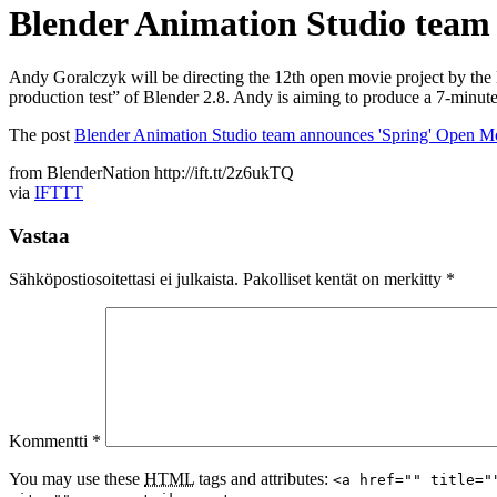
Blender Animation Studio team
Andy Goralczyk will be directing the 12th open movie project by the B
production test” of Blender 2.8. Andy is aiming to produce a 7-minu
The post
Blender Animation Studio team announces 'Spring' Open Mo
from BlenderNation http://ift.tt/2z6ukTQ
via
IFTTT
Vastaa
Sähköpostiosoitettasi ei julkaista.
Pakolliset kentät on merkitty
*
Kommentti
*
You may use these
HTML
tags and attributes:
<a href="" title="