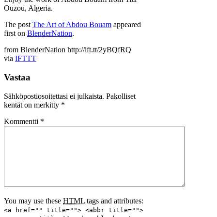
Ouzou, Algeria.
The post
The Art of Abdou Bouam
appeared
first on
BlenderNation
.
from BlenderNation http://ift.tt/2yBQfRQ
via
IFTTT
Vastaa
Sähköpostiosoitettasi ei julkaista.
Pakolliset
kentät on merkitty
*
Kommentti
*
You may use these
HTML
tags and attributes:
<a href="" title=""> <abbr title="">