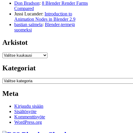
Don Bradson
:
8 Blender Render Farms
Compared
Jussi Lucander
:
Introduction to
Animation Nodes in Blender 2.9
bastian salmela
:
Blender-termejä
suomeksi
Arkistot
Arkistot
Kategoriat
Kategoriat
Meta
Kirjaudu sisään
Sisältösyöte
Kommenttisyöte
WordPress.org