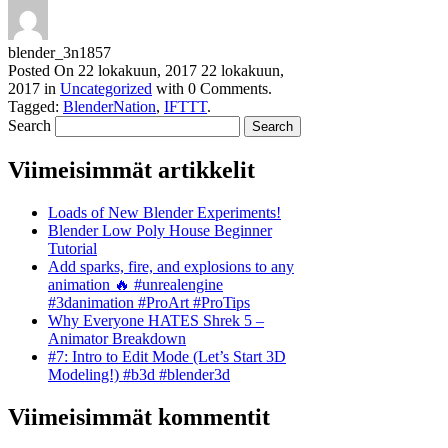
blender_3n1857
Posted On
22 lokakuun, 2017
22 lokakuun,
2017
in
Uncategorized
with
0 Comments
.
Tagged:
BlenderNation
,
IFTTT
.
Search
Viimeisimmät artikkelit
Loads of New Blender Experiments!
Blender Low Poly House Beginner
Tutorial
Add sparks, fire, and explosions to any
animation 🔥 #unrealengine
#3danimation #ProArt #ProTips
Why Everyone HATES Shrek 5 –
Animator Breakdown
#7: Intro to Edit Mode (Let’s Start 3D
Modeling!) #b3d #blender3d
Viimeisimmät kommentit