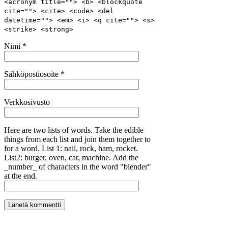
<acronym title=""> <b> <blockquote
cite=""> <cite> <code> <del
datetime=""> <em> <i> <q cite=""> <s>
<strike> <strong>
Nimi
*
Sähköpostiosoite
*
Verkkosivusto
Here are two lists of words. Take the edible
things from each list and join them together to
for a word. List 1: nail, rock, ham, rocket.
List2: burger, oven, car, machine. Add the
_number_ of characters in the word "blender"
at the end.