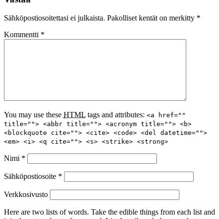
Sähköpostiosoitettasi ei julkaista.
Pakolliset kentät on merkitty
*
Kommentti
*
You may use these
HTML
tags and attributes:
<a href=""
title=""> <abbr title=""> <acronym title=""> <b>
<blockquote cite=""> <cite> <code> <del datetime="">
<em> <i> <q cite=""> <s> <strike> <strong>
Nimi
*
Sähköpostiosoite
*
Verkkosivusto
Here are two lists of words. Take the edible things from each list and