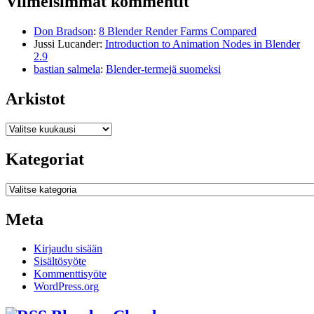
Viimeisimmät kommentit
Don Bradson
:
8 Blender Render Farms Compared
Jussi Lucander
:
Introduction to Animation Nodes in Blender
2.9
bastian salmela
:
Blender-termejä suomeksi
Arkistot
Arkistot
Kategoriat
Kategoriat
Meta
Kirjaudu sisään
Sisältösyöte
Kommenttisyöte
WordPress.org