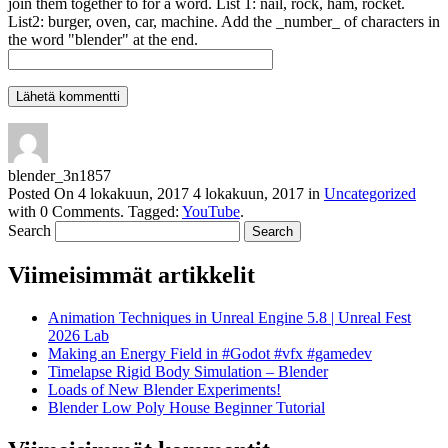
join them together to for a word. List 1: nail, rock, ham, rocket.
List2: burger, oven, car, machine. Add the _number_ of characters in
the word "blender" at the end.
blender_3n1857
Posted On
4 lokakuun, 2017
4 lokakuun, 2017
in
Uncategorized
with
0 Comments
.
Tagged:
YouTube
.
Search
Viimeisimmät artikkelit
Animation Techniques in Unreal Engine 5.8 | Unreal Fest
2026 Lab
Making an Energy Field in #Godot #vfx #gamedev
Timelapse Rigid Body Simulation – Blender
Loads of New Blender Experiments!
Blender Low Poly House Beginner Tutorial