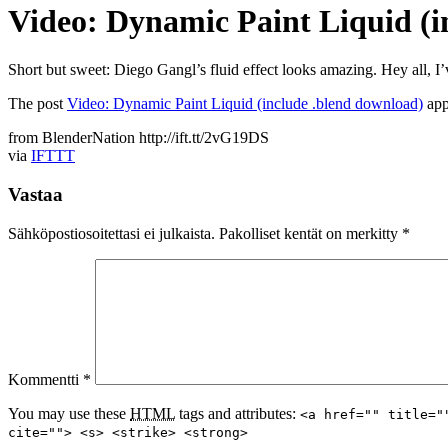
Video: Dynamic Paint Liquid (i
Short but sweet: Diego Gangl’s fluid effect looks amazing. Hey all, I’
The post
Video: Dynamic Paint Liquid (include .blend download)
app
from BlenderNation http://ift.tt/2vG19DS
via
IFTTT
Vastaa
Sähköpostiosoitettasi ei julkaista.
Pakolliset kentät on merkitty
*
Kommentti
*
You may use these
HTML
tags and attributes:
<a href="" title="
cite=""> <s> <strike> <strong>