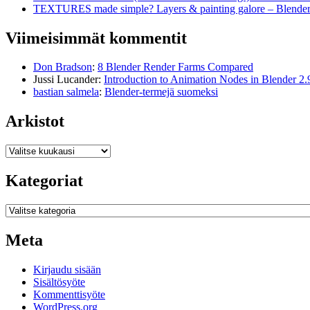
TEXTURES made simple? Layers & painting galore – Blende
Viimeisimmät kommentit
Don Bradson
:
8 Blender Render Farms Compared
Jussi Lucander
:
Introduction to Animation Nodes in Blender 2.
bastian salmela
:
Blender-termejä suomeksi
Arkistot
Arkistot
Kategoriat
Kategoriat
Meta
Kirjaudu sisään
Sisältösyöte
Kommenttisyöte
WordPress.org