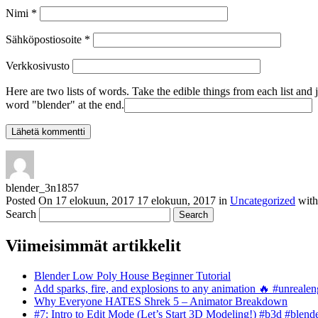
Nimi
*
Sähköpostiosoite
*
Verkkosivusto
Here are two lists of words. Take the edible things from each list and 
word "blender" at the end.
blender_3n1857
Posted On
17 elokuun, 2017
17 elokuun, 2017
in
Uncategorized
wit
Search
Viimeisimmät artikkelit
Blender Low Poly House Beginner Tutorial
Add sparks, fire, and explosions to any animation 🔥 #unreal
Why Everyone HATES Shrek 5 – Animator Breakdown
#7: Intro to Edit Mode (Let’s Start 3D Modeling!) #b3d #blend