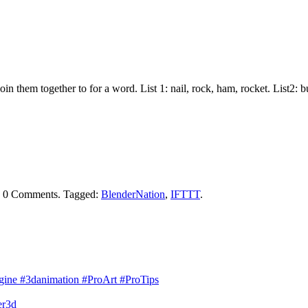
join them together to for a word. List 1: nail, rock, ham, rocket. List2:
h
0 Comments
.
Tagged:
BlenderNation
,
IFTTT
.
engine #3danimation #ProArt #ProTips
er3d