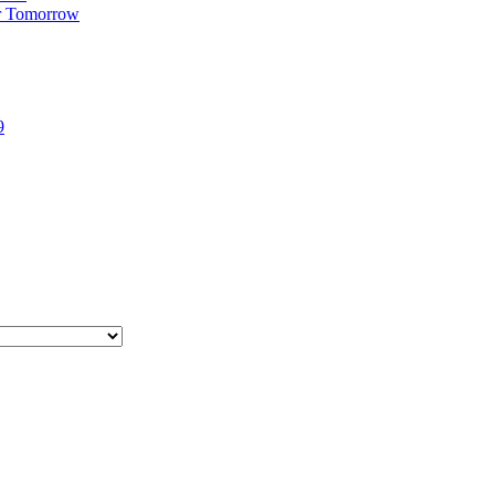
r Tomorrow
9