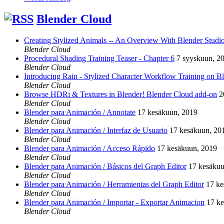
Blender Cloud
Creating Stylized Animals -- An Overview With Blender Studio 
Blender Cloud
Procedural Shading Training Teaser - Chapter 6
7 syyskuun, 2
Blender Cloud
Introducing Rain - Stylized Character Workflow Training on B
Blender Cloud
Browse HDRi & Textures in Blender! Blender Cloud add-on
2
Blender Cloud
Blender para Animación / Annotate
17 kesäkuun, 2019
Blender Cloud
Blender para Animación / Interfaz de Usuario
17 kesäkuun, 20
Blender Cloud
Blender para Animación / Acceso Rápido
17 kesäkuun, 2019
Blender Cloud
Blender para Animación / Básicos del Graph Editor
17 kesäkuu
Blender Cloud
Blender para Animación / Herramientas del Graph Editor
17 ke
Blender Cloud
Blender para Animación / Importar - Exportar Animacion
17 k
Blender Cloud