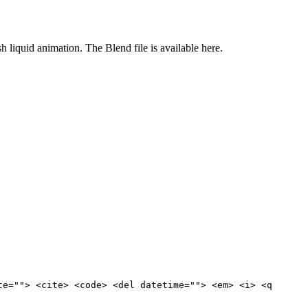
 liquid animation. The Blend file is available here.
te=""> <cite> <code> <del datetime=""> <em> <i> <q