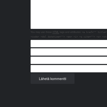
You may use these
HTML
tags and attributes:
<a href="" title=
<code> <del datetime=""> <em> <i> <q cite=""> <s> <st