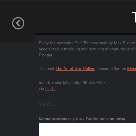
Enjoy the awesome Scifi/Fantasy work by Max Puliero
specialized in modeling and texturing of creatures an
Frontier.
The post
The Art of Max Puliero
appeared first on
Blen
from BlenderNation http://ift.tt/2uPi6Ik
via
IFTTT
Vastaa
Sähköpostiosoitettasi ei julkaista.
Pakolliset kentät on merkitty
*