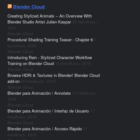
Blender Cloud
Creating Stylized Animals -- An Overview With
Blender Studio Artist Julien Kaspar
22 helmikuun,
2021
Blender Cloud
Procedural Shading Training Teaser - Chapter 6
7
syyskuun, 2020
Blender Cloud
Introducing Rain - Stylized Character Workflow
Training on Blender Cloud
18 heinäkuun, 2019
Blender Cloud
Browse HDRi & Textures in Blender! Blender Cloud
add-on
20 kesäkuun, 2019
Blender Cloud
Blender para Animación / Annotate
17 kesäkuun,
2019
Blender Cloud
Blender para Animación / Interfaz de Usuario
17
kesäkuun, 2019
Blender Cloud
Blender para Animación / Acceso Rápido
17
kesäkuun, 2019