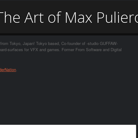
The Art of Max Pulier
 from Tokyo, Japan! Tokyo based, Co-founder of -studio GUFFAW-
d hard-surfaces for VFX and games. Former From Software and Digital
derNation
.