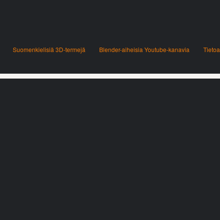
Suomenkielisiä 3D-termejä
Blender-aiheisia Youtube-kanavia
Tietoa