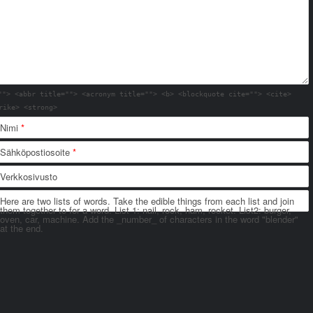
""> <abbr title=""> <acronym title=""> <b> <blockquote cite=""> <cite>
rike> <strong>
Nimi
*
Sähköpostiosoite
*
Verkkosivusto
Here are two lists of words. Take the edible things from each list and join
them together to for a word. List 1: nail, rock, ham, rocket. List2: burger,
oven, car, machine. Add the _number_ of characters in the word "blender"
at the end.