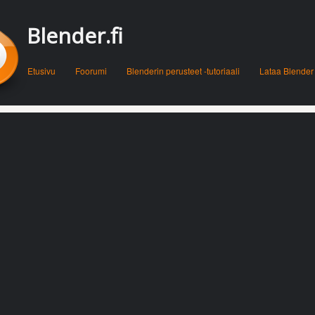
Blender.fi
Menu
Skip to content
Etusivu
Foorumi
Blenderin perusteet -tutoriaali
Lataa Blender