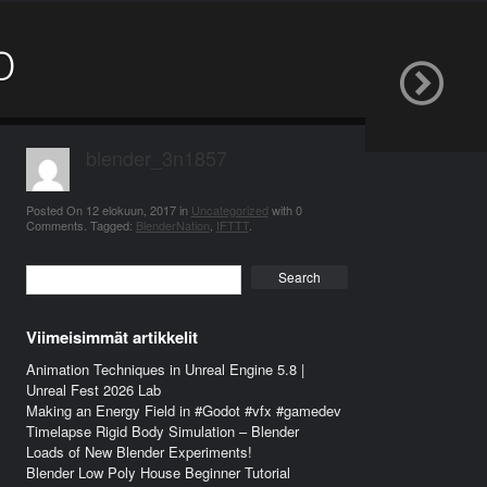
o
blender_3n1857
Posted On
12 elokuun, 2017
in
Uncategorized
with
0
Comments
.
Tagged:
BlenderNation
,
IFTTT
.
Search
Viimeisimmät artikkelit
Animation Techniques in Unreal Engine 5.8 |
Unreal Fest 2026 Lab
Making an Energy Field in #Godot #vfx #gamedev
Timelapse Rigid Body Simulation – Blender
Loads of New Blender Experiments!
Blender Low Poly House Beginner Tutorial