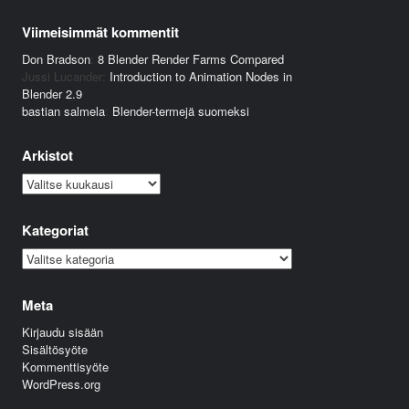
Viimeisimmät kommentit
Don Bradson
:
8 Blender Render Farms Compared
Jussi Lucander
:
Introduction to Animation Nodes in
Blender 2.9
bastian salmela
:
Blender-termejä suomeksi
Arkistot
Arkistot
Kategoriat
Kategoriat
Meta
Kirjaudu sisään
Sisältösyöte
Kommenttisyöte
WordPress.org