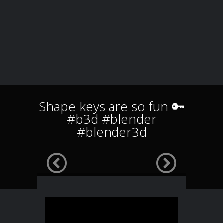
Shape keys are so fun 🔑
#b3d #blender
#blender3d