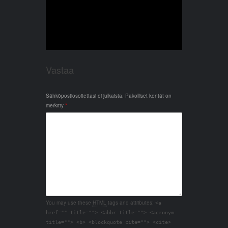
Vastaa
Sähköpostiosoitettasi ei julkaista.
Pakolliset kentät on
merkitty
*
You may use these
HTML
tags and attributes:
<a
href="" title=""> <abbr title=""> <acronym
title=""> <b> <blockquote cite=""> <cite>