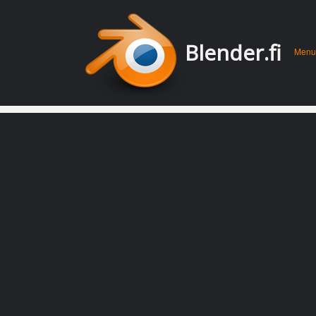
Men
Skip 
Blender.fi
Menu
conte