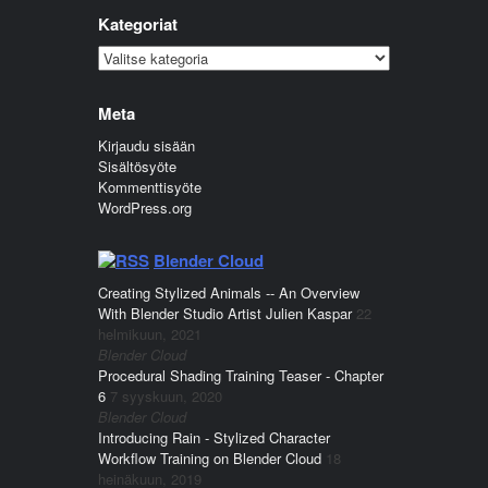
Kategoriat
Kategoriat
Meta
Kirjaudu sisään
Sisältösyöte
Kommenttisyöte
WordPress.org
Blender Cloud
Creating Stylized Animals -- An Overview
With Blender Studio Artist Julien Kaspar
22
helmikuun, 2021
Blender Cloud
Procedural Shading Training Teaser - Chapter
6
7 syyskuun, 2020
Blender Cloud
Introducing Rain - Stylized Character
Workflow Training on Blender Cloud
18
heinäkuun, 2019