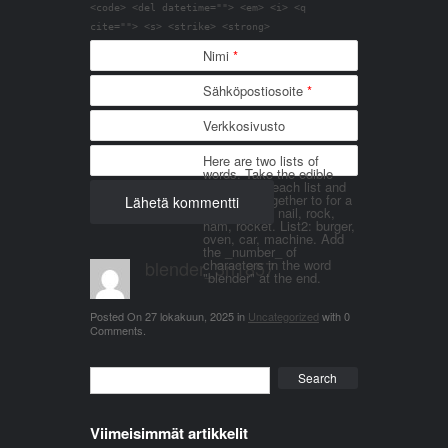
<code> <del datetime=""> <em> <i> <q
cite=""> <s> <strike> <strong>
Nimi
*
Sähköpostiosoite
*
Verkkosivusto
Here are two lists of
words. Take the edible
things from each list and
join them together to for a
word. List 1: nail, rock,
ham, rocket. List2: burger,
oven, car, machine. Add
the _number_ of
blender_3n1857
characters in the word
"blender" at the end.
Posted On
27 lokakuun, 2025
in
Uncategorized
with
0
Comments
.
Search
Viimeisimmät artikkelit