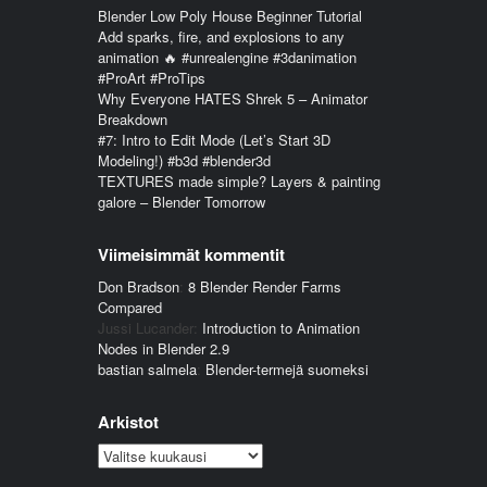
Blender Low Poly House Beginner Tutorial
Add sparks, fire, and explosions to any
animation 🔥 #unrealengine #3danimation
#ProArt #ProTips
Why Everyone HATES Shrek 5 – Animator
Breakdown
#7: Intro to Edit Mode (Let’s Start 3D
Modeling!) #b3d #blender3d
TEXTURES made simple? Layers & painting
galore – Blender Tomorrow
Viimeisimmät kommentit
Don Bradson
:
8 Blender Render Farms
Compared
Jussi Lucander
:
Introduction to Animation
Nodes in Blender 2.9
bastian salmela
:
Blender-termejä suomeksi
Arkistot
Arkistot